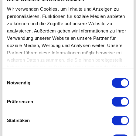
вам потрібно зробити розрахунок вартості
Wir verwenden Cookies, um Inhalte und Anzeigen zu
робіт, зателефонуйте нам або напишіть нам, і
наш менеджер проконсультує вас та
personalisieren, Funktionen für soziale Medien anbieten
допоможе вам вирішити це питання.
zu können und die Zugriffe auf unsere Website zu
analysieren. Außerdem geben wir Informationen zu Ihrer
Verwendung unserer Website an unsere Partner für
soziale Medien, Werbung und Analysen weiter. Unsere
Який термін реалізації проекту?
Partner führen diese Informationen möglicherweise mit
weiteren Daten zusammen, die Sie ihnen bereitgestellt
Це залежить від об’єкту, обсягу робіт та
haben oder die sie im Rahmen Ihrer Nutzung der Dienste
наявності необхідного обладнання на
gesammelt haben.
Einwilligungsauswahl
складах поставників. Ми зі своєї сторони
Notwendig
гарантуємо, що роботи будуть проведений в
мінімально можливі терміни та при
дотримуванні всіх вимог якості та стандартів.
Präferenzen
Statistiken
Як замовити послугу, або визвати майстра до
дому чи на об’єкт?