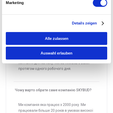
Marketing
Самий швидкий спосіб зателефонувати нам
по телефонам які вказані на сайті :
+4
(915)222-887-882
Details zeigen
Наші менеджер зробить безкоштовну
попередню консультацію да оговорить з
Alle zulassen
вами день та час зустрічі.
Також ви можете відправити нам листа, за
допомогою online-форми на цій сторінці.
Auswahl erlauben
Опишіть в ній потрібні роботи та залиште
контакти для зв’язку. Ми зв’яживсь з вами
протягом одного робочого дня.
Чому варто обрати саме компанію SKYBUD?
Ми компанія яка працює з 2000 року. Ми
працювали більше 20 років в умовах високої