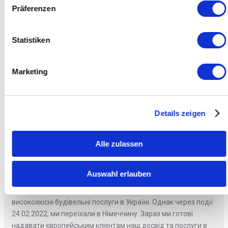
Präferenzen
Statistiken
Я погоджуюся з
політикою конфіденційності
Marketing
Details zeigen
ПРО НАС
Alle zulassen
Історія компанії SKYBUD почалась у 2000 році в Україні, коли
Auswahl erlauben
нам запропонували взяти участь у будівництві невеликого
будинку. За більш ніж двадцять років ми надали
високоякісні будівельні послуги в Україні. Однак через події
24.02.2022, ми переїхали в Німеччину. Зараз ми готові
надавати європейським клієнтам наш досвід та послуги в