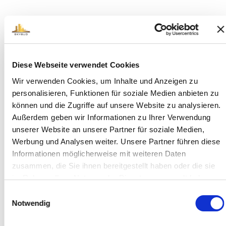
Ви можете написати нам за
Diese Webseite verwendet Cookies
допомогою цієї онлайн-форми.
Wir verwenden Cookies, um Inhalte und Anzeigen zu
personalisieren, Funktionen für soziale Medien anbieten zu
können und die Zugriffe auf unsere Website zu analysieren.
Außerdem geben wir Informationen zu Ihrer Verwendung
unserer Website an unsere Partner für soziale Medien,
Werbung und Analysen weiter. Unsere Partner führen diese
Informationen möglicherweise mit weiteren Daten
zusammen, die Sie ihnen bereitgestellt haben oder die sie
im Rahmen Ihrer Nutzung der Dienste gesammelt haben.
Einwilligungsauswahl
Notwendig